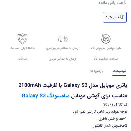
0
عدد باقی مانده
ناموجود
طبق قوانین مرجوعی کالا
ارسال تا حداکثر دو روز کاری
کالاها دارای ضمانت
ضمانت بازگشت کالا
ارسال تا حداکثر دو روز
ضمانت
توضیحات
بازخوردها
باتری موبایل مدل Galaxy S3 با ظرفیت 2100mAh
مناسب برای گوشی موبایل
سامسونگ Galaxy S3
کد کالا:3057901
توجه :موارد زیر شامل گارانتی نمی شود
1-خط و خش باطری
.
2-مخدوش شدن کانکتور
.