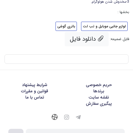
3-مخدوش شدن هولوگرام.
بخشها :
لوازم جانبی موبایل و تب لت
باتری گوشی
دانلود فایل
فایل ضمیمه:
حریم خصوصی
شرايط پيشنهاد
برندها
قوانین و مقررات
نقشه سایت
تماس با ما
پیگیری سفارش