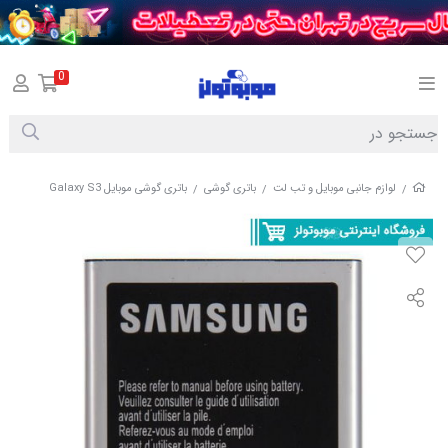
0
لوازم جانبی موبایل و تب لت
باتری گوشی
باتری گوشی موبایل Galaxy S3
/
/
/