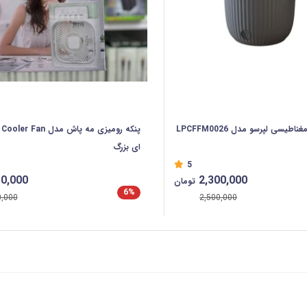
طیسی لپرسو مدل LPCFFM0026
ای بزرگ
5
50,000
2,300,000
تومان
6%
0,000
2,500,000