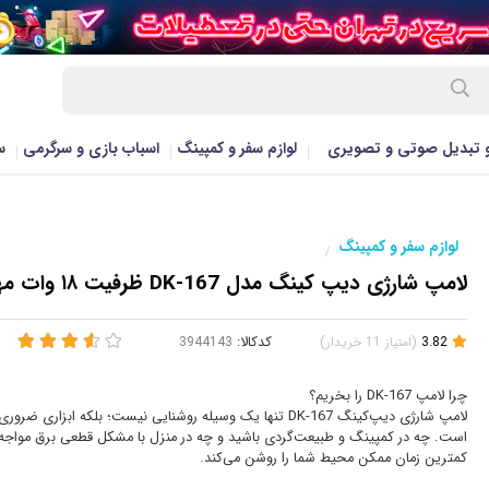
و تبدیل صوتی و تصویری
لوازم سفر و کمپینگ
اسباب بازی و سرگرمی
س
لوازم سفر و کمپینگ
/
لامپ شارژی دیپ کینگ مدل DK-167 ظرفیت ۱۸ وات مهتابی
3.82
(
امتیاز
11
خریدار
)
کدکالا:
چرا لامپ DK-167 را بخریم؟
لامپ شارژی دیپ‌کینگ DK-167 تنها یک وسیله روشنایی نیست؛ بلکه ابزاری 
است. چه در کمپینگ و طبیعت‌گردی باشید و چه در منزل با مشکل قطعی برق مواجه 
کمترین زمان ممکن محیط شما را روشن می‌کند.