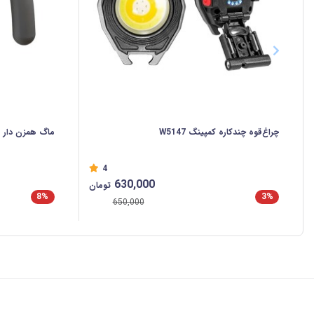
چراغ‌قوه چندکاره کمپینگ W5147
ماگ همزن دار مغنا
4
630,000
تومان
8%
3%
650,000