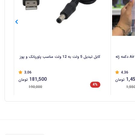
پنکه رومیزی مه پاش مدل Air Cooler Fan دکمه ژله
کابل تبدیل 5 ولت به 12 ولت مناسب پاوربانک و پوز
COB چن
3.06
4.36
181,500
1,4
تومان
تومان
4%
%
190,000
1,55