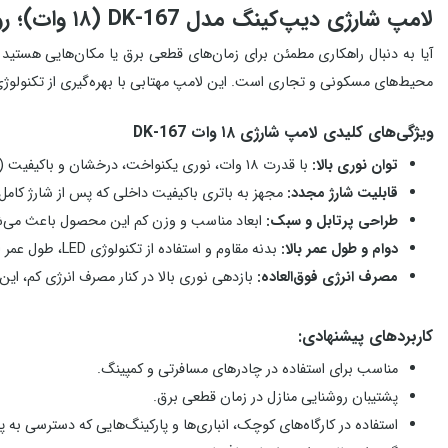
لامپ شارژی دیپ‌کینگ مدل DK-167 (۱۸ وات)؛ روشنایی هوشمند در نبود برق
آیا به دنبال راهکاری مطمئن برای زمان‌های قطعی برق یا مکان‌هایی هستید
محیط‌های مسکونی و تجاری است. این لامپ مهتابی با بهره‌گیری از تکنولوژی روز
ویژگی‌های کلیدی لامپ شارژی ۱۸ وات DK-167
توان نوری بالا:
با قدرت ۱۸ وات، نوری یکنواخت، درخشان و باکیفیت (مهتابی/سفید) تولید می‌کند که فضای گسترده‌ای را روشن می‌سازد.
قابلیت شارژ مجدد:
مجهز به باتری باکیفیت داخلی که پس از شارژ کامل
طراحی پرتابل و سبک:
ابعاد مناسب و وزن کم این محصول باعث می‌شود 
دوام و طول عمر بالا:
بدنه مقاوم و استفاده از تکنولوژی LED، طول عمر این لامپ را نسبت به مدل‌های معمولی افزایش داده است.
مصرف انرژی فوق‌العاده:
بازدهی نوری بالا در کنار مصرف انرژی کم، ا
کاربردهای پیشنهادی:
مناسب برای استفاده در چادرهای مسافرتی و کمپینگ.
پشتیبان روشنایی منازل در زمان قطعی برق.
استفاده در کارگاه‌های کوچک، انباری‌ها و پارکینگ‌هایی که دسترسی به پر