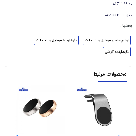
کد:4171126
مدل:BAVISS B-58
بخشها :
لوازم جانبی موبایل و تب لت
نگهدارنده موبایل و تب لت
نگهدارنده گوشی
محصولات مرتبط