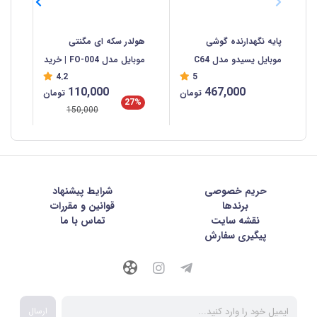
پایه نگهدارنده گوشی
هولدر سکه ای مگنتی
هل
موبایل یسیدو مدل C64
موبایل مدل FO-004 | خرید
55
4.2
5
هولدر مگنتی ماشین
110,000
467,000
تومان
تومان
%
27%
150,000
حریم خصوصی
شرايط پيشنهاد
برندها
قوانین و مقررات
نقشه سایت
تماس با ما
پیگیری سفارش
ارسال