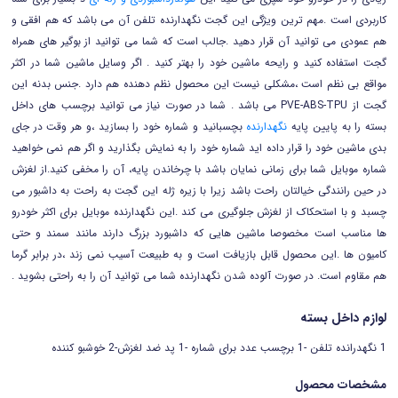
کاربردی است .مهم ترین ویژگی این گجت نگهدارنده تلفن آن می باشد که هم افقی و
هم عمودی می توانید آن قرار دهید .جالب است که شما می توانید از بوگیر های همراه
گجت استفاده کنید و رایحه ماشین خود را بهتر کنید . اگر وسایل ماشین شما در اکثر
مواقع بی نظم است ،مشکلی نیست این محصول نظم دهنده هم دارد .جنس بدنه این
گجت از PVE-ABS-TPU می باشد . شما در صورت نیاز می توانید برچسب های داخل
بسته را به پایین پایه
نگهدارنده
بچسبانید و شماره خود را بسازید ،و هر وقت در جای
بدی ماشین خود را قرار داده اید شماره خود را به نمایش بگذارید و اگر هم نمی خواهید
شماره موبایل شما برای زمانی نمایان باشد با چرخاندن پایه، آن را مخفی کنید.از لغزش
در حین رانندگی خیالتان راحت باشد زیرا با زیره ژله این گجت به راحت به داشبور می
چسبد و با استحکاک از لغزش جلوگیری می کند .این نگهدارنده موبایل برای اکثر خودرو
ها مناسب است مخصوصا ماشین هایی که داشبورد بزرگ دارند مانند سمند و حتی
کامیون ها .این محصول قابل بازیافت است و به طبیعت آسیب نمی زند ،در برابر گرما
هم مقاوم است. در صورت آلوده شدن نگهدارنده شما می توانید آن را به راحتی بشوید .
لوازم داخل بسته
1 نگهدرانده تلفن -1 برچسب عدد برای شماره -1 پد ضد لغزش-2 خوشبو کننده
مشخصات محصول