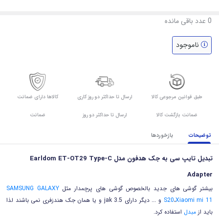
0
عدد باقی مانده
ناموجود
طبق قوانین مرجوعی کالا
ارسال تا حداکثر دو روز کاری
کالاها دارای ضمانت
ضمانت بازگشت کالا
ارسال تا حداکثر دو روز
ضمانت
توضیحات
بازخوردها
تبدیل تایپ سی به جک هدفون مدل Earldom ET-OT29 Type-C
Adapter
بیشتر گوشی های جدید بالخصوص گوشی های پرچمدار مثل
SAMSUNG GALAXY
Xiaomi mi 11
،
S20
و ... دیگر دارای jak 3.5 و یا همان جک هندزفری نمی باشند لذا
باید از
مبدل
استفاده کرد.