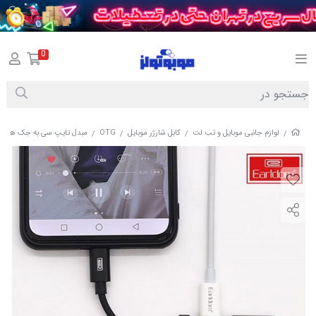
0
لوازم جانبی موبایل و تب لت
کابل شارژر موبایل
OTG
مبدل تایپ سی به جک هدفون و شارژر ارلدام pter
/
/
/
/