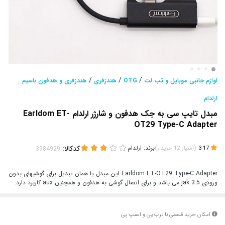
/
/
/
لوازم جانبی موبایل و تب لت
OTG
هندزفری
هندزفری و هدفون باسیم
/
ارلدام
مبدل تایپ سی به جک هدفون و شارژر ارلدام Earldom ET-
OT29 Type-C Adapter
(
)
برند:
ارلدام
کدکالا:
3.17
امتیاز
12
خریدار
Earldom ET-OT29 Type-C Adapter این مبدل یا همان تبدیل برای گوشیهای بدون
ورودی jak 3.5 می باشد و برای اتصال گوشی به هدفون و همچنین aux کاربرد دارد.
امکان خرید قسطی با ترب پی و اسنپ پی