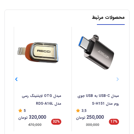
محصولات مرتبط
مبدل USB-C به USB جوی
مبدل OTG لایتنینگ رسی
روم مدل S-H151
مدل RDS-A16L
ارلد
5
3.5
320,000
250,000
تومان
تومان
32%
17%
470,000
300,000