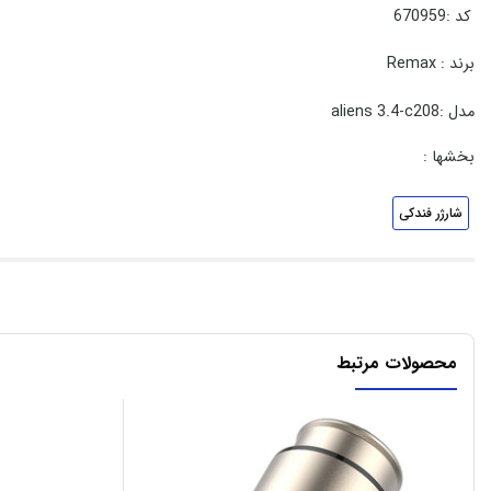
کد :670959
برند : Remax
مدل :aliens 3.4-c208
بخشها :
شارژر فندکی
محصولات مرتبط