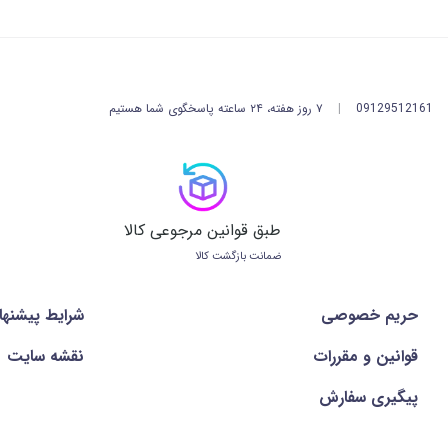
09129512161
|
۷ روز هفته، ۲۴ ساعته پاسخگوی شما هستیم
طبق قوانین مرجوعی کالا
ضمانت بازگشت کالا
حریم خصوصی
شرايط پيشنها
قوانین و مقررات
نقشه سایت
پیگیری سفارش