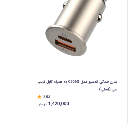
شارژر فندکی الدینیو مدل C506Q به همراه کابل تایپ
سی (اصلی)
2.53
1,420,000
تومان