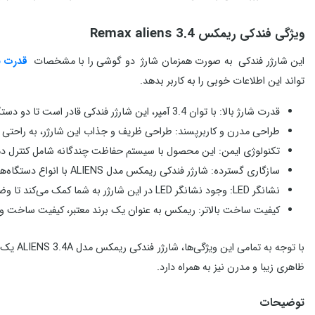
Remax aliens 3.4
ویژگی فندکی ریمکس
این شارژر فندکی به صورت همزمان شارژ دو گوشی را با مشخصات
قدرت برقی 
تواند این اطلاعات خوبی را به کاربر بدهد.
قدرت شارژ بالا: با توان 3.4 آمپر، این شارژر فندکی قادر است تا دو دستگاه را به طور همزمان با سرعت بالا شارژ کند. این ویژگی آن را به گزینه‌ای ایده‌آل برای سفرهای طولانی و استفاده‌های روزمره تبدیل می‌کند.
طراحی مدرن و کاربرپسند: طراحی ظریف و جذاب این شارژر، به راحتی ب
تکنولوژی ایمن: این محصول با سیستم حفاظت چندگانه شامل کنترل دمای 
سازگاری گسترده: شارژر فندکی ریمکس مدل ALIENS با انواع دستگاه‌های الکترونیکی از جمله گوشی‌های هوشمند، تبلت‌ها و دیگر تجهیزات USB سازگار است، بنابراین می‌توانید با خیال راحت از آن برای هر وسیله‌ای استفاده کنید.
نشانگر LED: وجود نشانگر LED در این شارژر به شما کمک می‌کند تا وضعیت شارژ دستگاه‌های خود را به راحتی مشاهده کنید، از این رو می‌توانید از شارژ کامل دستگاه‌ها مطمئن شوید.
کیفیت ساخت بالاتر: ریمکس به عنوان یک برند معتبر، کیفیت ساخت و مواد
با توج
ظاهری زیبا و مدرن نیز به همراه دارد.
توضیحات