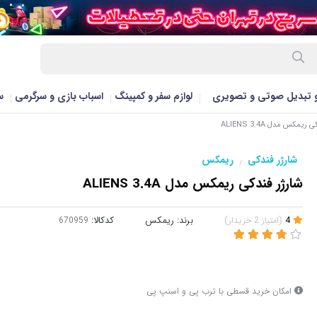
و تبدیل صوتی و تصویری
لوازم سفر و کمپینگ
اسباب بازی و سرگرمی
س
یمکس مدل ALIENS 3.4A
شارژر فندکی
ریمکس
/
شارژر فندکی ریمکس مدل ALIENS 3.4A
4
(
امتیاز
2
خریدار
)
برند:
ریمکس
کدکالا:
امکان خرید قسطی با ترب پی و اسنپ پی