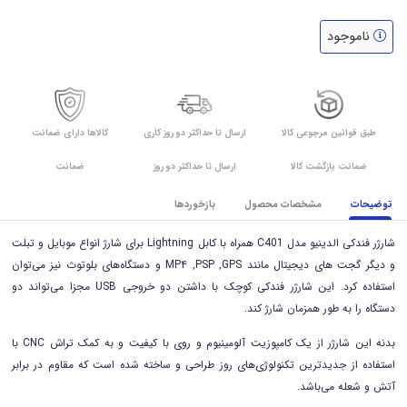
ناموجود
طبق قوانین مرجوعی کالا
ارسال تا حداکثر دو روز کاری
کالاها دارای ضمانت
ضمانت بازگشت کالا
ارسال تا حداکثر دو روز
ضمانت
توضیحات
مشخصات محصول
بازخوردها
شارژر فندکی الدینیو مدل C401 همراه با کابل Lightning برای شارژ انواع موبایل و تبلت
و دیگر گجت های دیجیتال مانند MP۴ ‚PSP ‚GPS و دستگاه‌های بلوتوث نیز می‌توان
استفاده کرد. این شارژر فندکی کوچک با داشتن دو خروجی USB مجزا می‌تواند دو
دستگاه را به‌ طور همزمان شارژ کند.
بدنه این شارژر از یک کامپوزیت آلومینیوم و روی با کیفیت و به کمک تراش CNC با
استفاده از جدیدترین تکنولوژی‌های روز طراحی و ساخته شده است که مقاوم در برابر
آتش و شعله می‌باشد.