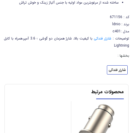
ساخته شده از مرغوبترین مواد اولیه با جنس آلیاژ زینک و خوش تراش
کد : 671156
برند : ldnio
مدل :c401
توضیحات :
شارژر فندکی
با کیفیت بالا، شارژ همزمان دو گوشی ؛ 3.6 آمپر،همراه با کابل
Lightning
بخشها :
شارژر فندکی
محصولات مرتبط