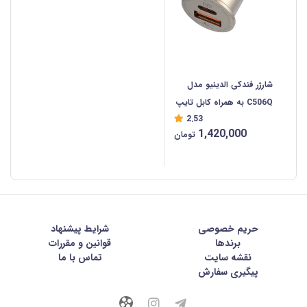
شارژر فندکی الدینیو مدل
C506Q به همراه کابل تایپ
2.53
سی (اصلی)
1,420,000
تومان
حریم خصوصی
شرايط پيشنهاد
برندها
قوانین و مقررات
نقشه سایت
تماس با ما
پیگیری سفارش