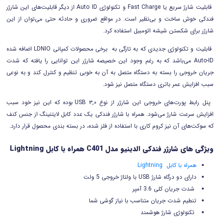
قابلیت شارژ سریع یا Fast Charge و تکنولوژی Auto ID از دیگر قابلیت‌های این شارژر
فندکی خوش ساخت و بی‌نظیر است. در مواقع ضروری و حادثه حتی می‌توان از این
شارژر برای شکستن شیشه اتومبیل استفاده کرد.
قابلیت و تکنولوژی جدیدی که به تازگی به برخی محصولات کمپانی LDNIO اضافه شده
Auto-ID می‌باشد که به رغم وجود این خصیصه شارژر این توانایی را یافته که شدت
جریان خروجی را بسته به دستگاه متصل به آن به خوبی تنظیم و کنترل کند و به نوعی
سبب افزایش عمر باتری دستگاه متصل نیز شود.
پنل رابط پورت‌های خروجی این شارژر از نوع USB ۳,۰ بوده که این نیز خود سبب
افزایش سرعت شارژ می‌شود. همراه با شارژر فندکی یک عدد کابل لایتنینگ از جنس کنف
که سوکت‌های آن نیز کروم کاری با استفاده از فلز شده، در بسته بندی محصول قرار دارد.
ویژگی های شارژر فندکی الدینیو مدل C401 همراه با کابل Lightning
همراه با کابل Lightning
دارای دو درگاه شارژ USB با ولتاژ خروجی 5 ولت
شدت جریان کلی 3.6 آمپر
تنطیم شدت جریان متناسب با نیاز گوشی شما
تکنولوژی شارژ هوشمند