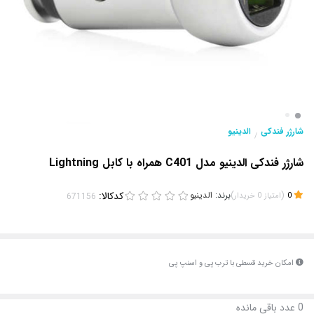
شارژر فندکی
الدینیو
/
شارژر فندکی الدینیو مدل C401 همراه با کابل Lightning
(
)
برند:
الدینیو
کدکالا:
0
امتیاز
0
خریدار
امکان خرید قسطی با ترب پی و اسنپ پی
0
عدد باقی مانده