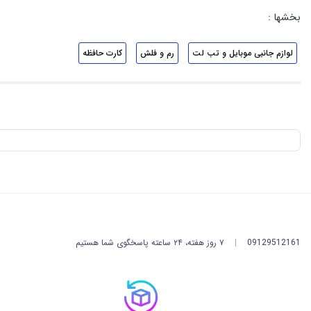
بخشها :
لوازم جانبی موبایل و تب لت
رم و فلش
کارت حافظه
09129512161
|
۷ روز هفته، ۲۴ ساعته پاسخگوی شما هستیم