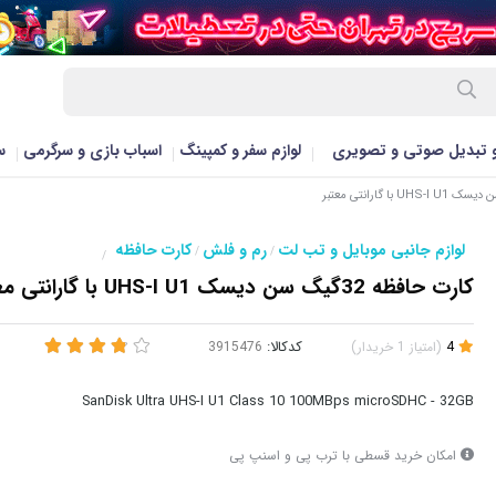
و تبدیل صوتی و تصویری
لوازم سفر و کمپینگ
اسباب بازی و سرگرمی
س
لوازم جانبی موبایل و تب لت
رم و فلش
کارت حافظه
/
/
/
کارت حافظه 32گیگ سن دیسک UHS-I U1 با گارانتی معتبر
4
(
امتیاز
1
خریدار
)
کدکالا:
SanDisk Ultra UHS-I U1 Class 10 100MBps microSDHC - 32GB
امکان خرید قسطی با ترب پی و اسنپ پی