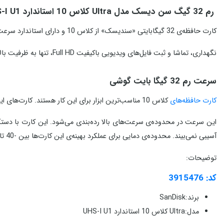
رم 32 گیگ سن دیسک مدل Ultra کلاس 10 استاندارد UHS-I U1 با گارانتی معتبر
کارت حافظه‌ی 32 گیگابایتی «سندیسک» از کلاس 10 و دارای استاندارد سرعت UHS-I است.
نگهداری، تماشا و ثبت فایل‌های ویدیویی باکیفیت Full HD، تنها به ظرفیت بالا برای ذخیره‌سازی نیاز ندارد؛ بلکه کارت حافظه‌ای که در نظر گرفته می‌شود، باید سازگاری ویژه‌ای برای این منظور داشته باشد.
سرعت رم 32 گیگا بایت گوشی
کارت حافظه‌های
کلاس 10 مناسب‌ترین ابزار برای این کار هستند. کارت‌های این رده بدون هیچ‌گونه لگ یا توقف، فرمت Full HD و 3D را پشتیبانی می‌کنند. سرعت خواندن اطلاعت در این کارت، حداکثر 100 مگابایت بر ثانیه است.
این سرعت در محدوده‌ی سرعت‌های بالا رده‌بندی می‌شود. این کارت با دستگاه‌هایی که پذیرنده‌ی کارت‌های microSDHC هستند، سازگار
آسیبی نمی‌بیند. محدوده‌ی دمایی برای عملکرد بهینه‌ی این کارت‌ها بین -40 تا +85 درجه‌ی سانتی‌گراد است.
توضیحات:
کد: 3915476
برند:SanDisk
مدل:Ultra کلاس 10 استاندارد UHS-I U1