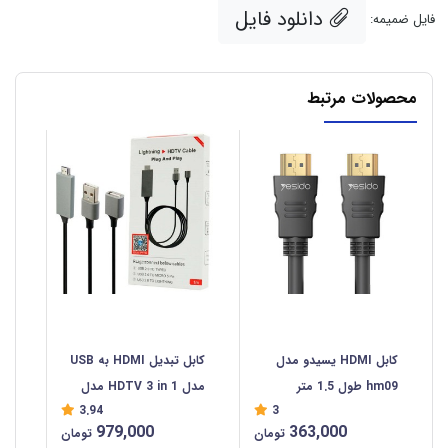
دانلود فایل
فایل ضمیمه:
محصولات مرتبط
کابل HDMI یسیدو مدل
کابل تبدیل HDMI به USB
hm09 طول 1.5 متر
مدل HDTV 3 in 1 مدل
3.94
3
L7-5‌B طول ۱ متر
979,000
363,000
تومان
تومان