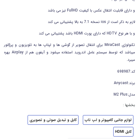
و دارای قابلیت انتقال عکس با کیفیت FullHD نیز می باشد
لازم به ذکر است از ios نسخه 7.1 به بالا پشتیبانی می کند
و با هر نوع HDTV که دارای پورت HDMI باشد پشتیبانی می کند
تکنولوژی MiraCast برای انتقال تصویر از گوشی ها و لپتاپ ها به تلویزیون و پرژکتور
میباشد که توسط سیستم عامل اندروید استفاده میشود و آیفون هم از Airplay بهره
میبرد.
کد:698987
برند:Anycast
مدل:M2 Plus
بخشها :
لوازم جانبی کامپیوتر و لپ تاپ
کابل و تبدیل صوتی و تصویری
کابل HDMI