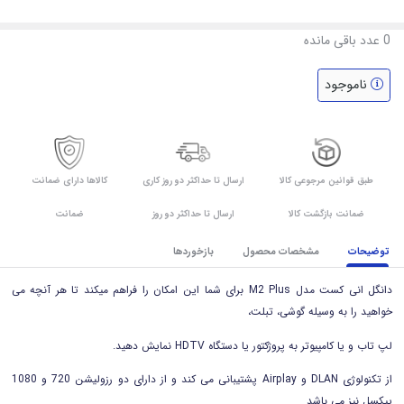
0
عدد باقی مانده
ناموجود
طبق قوانین مرجوعی کالا
ارسال تا حداکثر دو روز کاری
کالاها دارای ضمانت
ضمانت بازگشت کالا
ارسال تا حداکثر دو روز
ضمانت
توضیحات
مشخصات محصول
بازخوردها
دانگل انی کست مدل M2 Plus برای شما این امکان را فراهم میکند تا هر آنچه می
خواهید را به وسیله گوشی، تبلت،
لپ تاب و یا کامپیوتر به پروژکتور یا دستگاه HDTV نمایش دهید.
از تکنولوژی DLAN و Airplay پشتیبانی می کند و از دارای دو رزولیشن 720 و 1080
پیکسل نیز می باشد