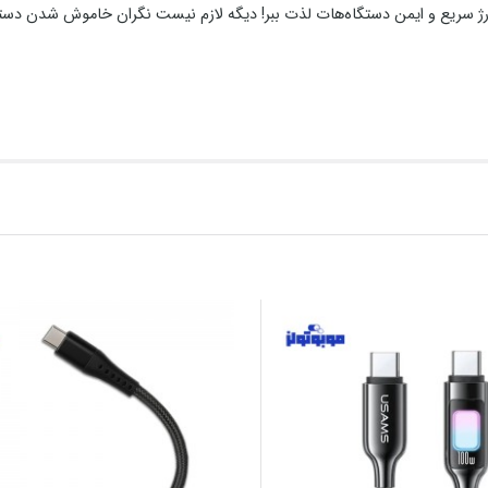
شارژ سریع و ایمن دستگاه‌هات لذت ببر! دیگه لازم نیست نگران خاموش شدن دس