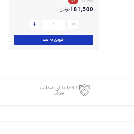
%4
190,000
181,500
تومان
افزودن به سبد
کالاها دارای ضمانت
ضمانت