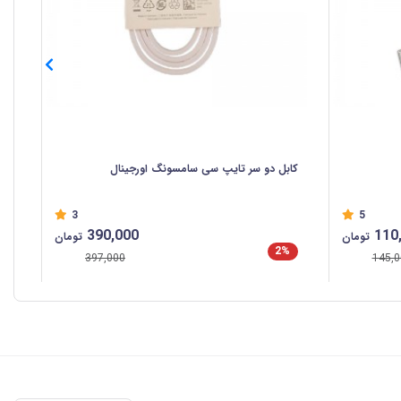
کابل دو سر تایپ سی سامسونگ اورجینال
کاب
3
5
390,000
110
تومان
تومان
2%
%
397,000
145,0