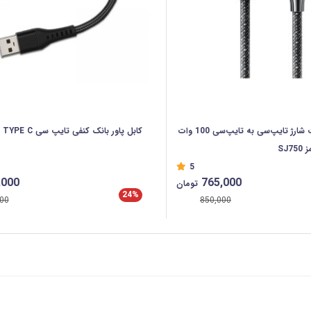
کابل سوپر فست شارژ تایپ‌سی به تایپ‌سی 100 وات
کابل پاور بانک کنفی تایپ سی TYPE C
5
,000
765,000
تومان
24%
00
850,000