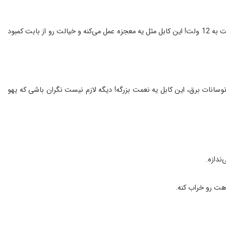
تاحالا شده برق بره و مودم ADSLت خاموش بشه؟ یا وسط کار با دستگاه پوزت، ولتاژ کم بیاره و کارت راه نیفته؟ یه راه حل باحال برات دارم: کابل تبدیل 5 ولت به 12 ولت! این کابل مثل یه معجزه عمل می‌کنه و خیالت رو از بابت کمبود
سانات برق، این کابل یه نعمت بزرگه! دیگه لازم نیست نگران باشی که یهو
ندازه.
اهت رو خراب کنه.