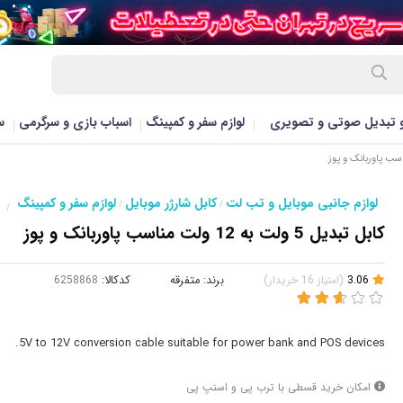
و تبدیل صوتی و تصویری
لوازم سفر و کمپینگ
اسباب بازی و سرگرمی
س
لوازم جانبی موبایل و تب لت
کابل شارژر موبایل
لوازم سفر و کمپینگ
/
/
/
کابل تبدیل 5 ولت به 12 ولت مناسب پاوربانک و پوز
3.06
(
امتیاز
16
خریدار
)
برند:
متفرقه
کدکالا:
5V to 12V conversion cable suitable for power bank and POS devices.
امکان خرید قسطی با ترب پی و اسنپ پی