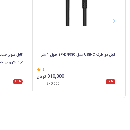
کابل دو طرف USB-C مدل EP-DN980 طول 1 متر
1.2 متری یوسامز SJ750
5
310,000
تومان
10%
9%
340,000