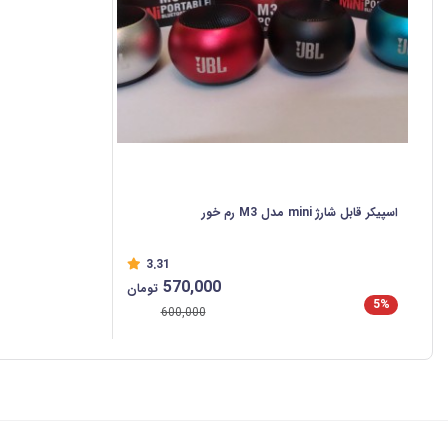
اسپیکر قابل شارژ mini مدل M3 رم خور
3.31
570,000
تومان
5%
600,000