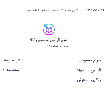
09129512161
|
۷ روز هفته، ۲۴ ساعته پاسخگوی شما هستیم
طبق قوانین مرجوعی کالا
ضمانت بازگشت کالا
حریم خصوصی
شرايط پيشنها
قوانین و مقررات
نقشه سایت
پیگیری سفارش