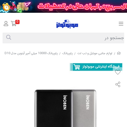
0
لوازم جانبی موبایل و تب لت
پاوربانک
پاوربانک 10000 میلی آمپر آینوبن مدل QPD10 با گارانتی آینوبن (ارسال فوری)
/
/
/