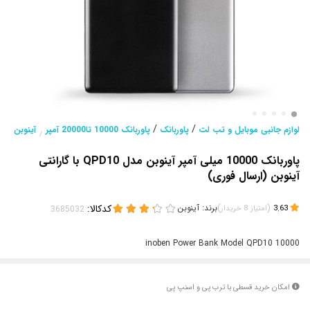
/
/
لوازم جانبی موبایل و تب لت
پاوربانک
پاوربانک 10000 تا20000 آمپر
آینوبن
/
پاوربانک 10000 میلی آمپر آینوبن مدل QPD10 با گارانتی
آینوبن (ارسال فوری)
(
)
برند:
آینوبن
کدکالا:
3.63
امتیاز
8
خریدار
10000 inoben Power Bank Model QPD10
امکان خرید قسطی با ترب پی و اسنپ پی