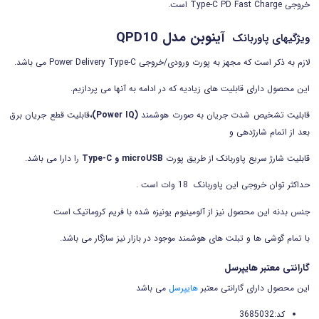
خروجی Type-C PD Fast Charge است.
آینوبن مدل QPD10
ویژگیهای پاوربانک
لازم به ذکر است که مجهز به پورت ورودی/خروجی Power Delivery Type-C می باشد.
این محصول دارای قابلیت های زیادیه که در ادامه به آنها می پردازیم.
قابلیت تشخیص شدت جریان به صورت هوشمند
(Power IQ)،
قابلیت قطع جریان برق
بعد از اتمام شارژدهی و
قابلیت شارژ سریع پاوربانک از طریق پورت
microUSB و Type-C
را دارا می باشد.
حداکثر توان خروجی این پاوربانک 18 وات است .
جنس بدنه این محصول نیز از آلومینیوم یونیزه شده با فریم کروماتیک است
با تمام گوشی ها و تبلت های هوشمند موجود در بازار نیز سازگار می باشد.
گارانتی معتبر هایپرسل
این محصول دارای گارانتی معتبر
هایپرسل
می باشد
کد:3685032