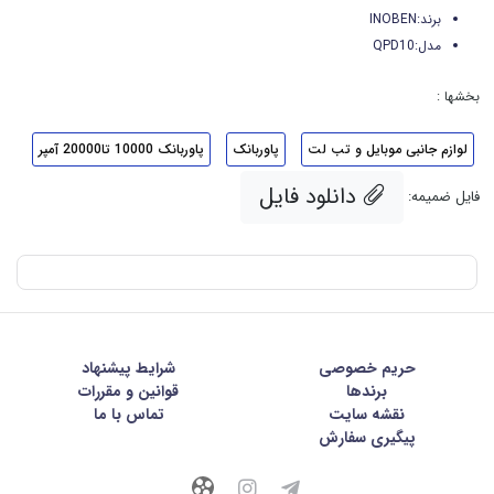
برند:INOBEN
مدل:QPD10
بخشها :
لوازم جانبی موبایل و تب لت
پاوربانک
پاوربانک 10000 تا20000 آمپر
دانلود فایل
فایل ضمیمه:
حریم خصوصی
شرايط پيشنهاد
برندها
قوانین و مقررات
نقشه سایت
تماس با ما
پیگیری سفارش