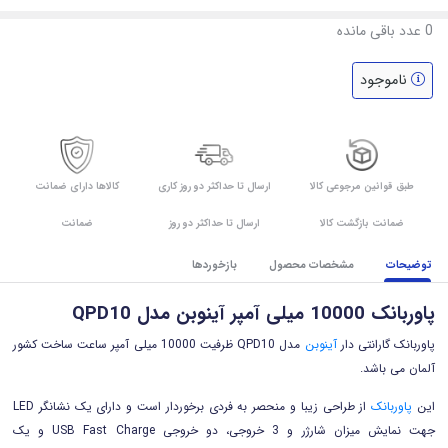
0
عدد باقی مانده
ناموجود
طبق قوانین مرجوعی کالا
ارسال تا حداکثر دو روز کاری
کالاها دارای ضمانت
ضمانت بازگشت کالا
ارسال تا حداکثر دو روز
ضمانت
توضیحات
مشخصات محصول
بازخوردها
پاوربانک 10000 میلی آمپر آینوبن مدل QPD10
پاوربانک گارانتی دار
آینوبن
مدل QPD10 ظرفیت 10000 میلی آمپر ساعت ساخت کشور
آلمان می باشد.
این
پاوربانک
از طراحی زیبا و منحصر به فردی برخوردار است و داراى یک نشانگر LED
جهت نمایش میزان شارژر
و 3 خروجی، دو خروجی USB Fast Charge و یک