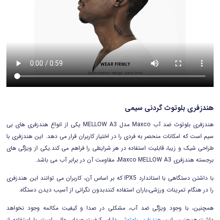
هندزفری بلوتوث گردنی سیمی
هندزفری بلوتوث ضد آب Maxco مدل MELLOW A3 یکی از انواع هندزفری های بی
سیم است که امکانات منحصر به فردی را در اختیار کاربران قرار می دهد. این هندزفری با
طراحی شیک و زیبا، قابلیت استفاده در هر شرایطی را فراهم می کند.یکی از ویژگی های
برجسته هندزفری Maxco MELLOW A3، مقاومت آن در برابر آب می باشد.
با داشتن دستگاهی با استاندارد IPX5 که بر اساس آن، کاربران می توانند این هندزفری
را در هنگام تمرینات ورزشی،باران استفاده کنندبدون نگرانی از آسیب دیدن دستگاه.
همچنین، با وجود ویژگی ضد آب، مشکلی در صدا و کیفیت مکالمه وجود نخواهد
داشت.همچنین، این
هندزفری بلوتوثی
دارای کیفیت صدای عالی است. با استفاده از