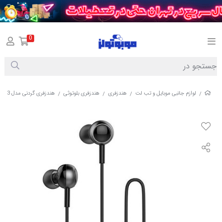
0
لوازم جانبی موبایل و تب لت
هندزفری
هندزفری بلوتوثی
هندزفری گردنی مدل MELLOW A3
/
/
/
/