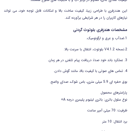
این هندزفری با طراحی زیبا، کیفیت ساخت بالا و امکانات قابل توجه خود، می تواند
نیازهای کاربران را در هر شرایطی برآورده کند.
مشخصات هندزفری بلوتوث گردنی
1.ضدآب و عرق و ارگونومیک.
2.نسخه 2.V4.1 بلوتوث، انتقال با سرعت بالا.
3. عملکرد باند خود صدا، دریافت پیام تلفنی در هر زمان.
4. تماس های صوتی با کیفیت بالا، مانند گوش دادن.
بوق حفره ای 5.9 میلی متری، باس شوک، صدای واضح.
پارامترهای محصول
نوع سلول باتری: باتری لیتیوم پلیمری درجه A+
ظرفیت: 70 میلی آمپر ساعت
برد انتقال: 10 متر