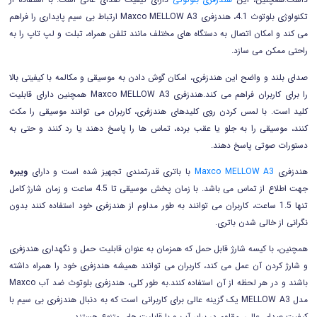
تکنولوژی بلوتوث 4.1، هندزفری Maxco MELLOW A3 ارتباط بی سیم پایداری را فراهم
می کند و امکان اتصال به دستگاه های مختلف مانند تلفن همراه، تبلت و لپ تاپ را به
راحتی ممکن می سازد.
صدای بلند و واضح این هندزفری، امکان گوش دادن به موسیقی و مکالمه با کیفیتی بالا
را برای کاربران فراهم می کند.هندزفری Maxco MELLOW A3 همچنین دارای قابلیت
کلید است. با لمس کردن روی کلیدهای هندزفری، کاربران می توانند موسیقی را مکث
کنند، موسیقی را به جلو یا عقب برده، تماس ها را پاسخ دهند یا رد کنند و حتی به
دستورات صوتی پاسخ دهند.
هندزفری
Maxco MELLOW A3
با باتری قدرتمندی تجهیز شده است و دارای
ویبره
جهت اطلاع از تماس می باشد. با زمان پخش موسیقی تا 4.5 ساعت و زمان شارژ کامل
تنها 1.5 ساعت، کاربران می توانند به طور مداوم از هندزفری خود استفاده کنند بدون
نگرانی از خالی شدن باتری.
همچنین، با کیسه شارژ قابل حمل که همزمان به عنوان قابلیت حمل و نگهداری هندزفری
و شارژ کردن آن عمل می کند، کاربران می توانند همیشه هندزفری خود را همراه داشته
باشند و در هر لحظه از آن استفاده کنند.به طور کلی، هندزفری بلوتوث ضد آب Maxco
مدل MELLOW A3 یک گزینه عالی برای کاربرانی است که به دنبال هندزفری بی سیم با
کیفیت صدای عالی، مقاوم در برابر آب و با قابلیت های متنوع هستند.