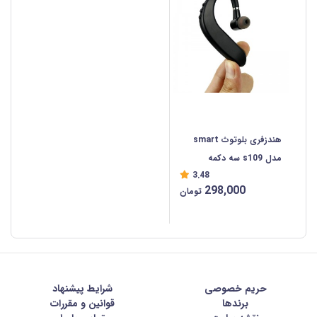
هندزفری بلوتوث smart
مدل s109 سه دکمه
3.48
298,000
تومان
حریم خصوصی
شرايط پيشنهاد
برندها
قوانین و مقررات