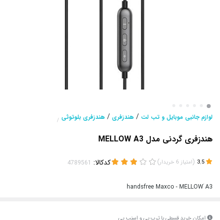
/
/
لوازم جانبی موبایل و تب لت
هندزفری
هندزفری بلوتوثی
/
هندزفری گردنی مدل MELLOW A3
(
)
کدکالا:
3.5
امتیاز
6
خریدار
handsfree Maxco - MELLOWَ A3
امکان خرید قسطی با ترب پی و اسنپ پی