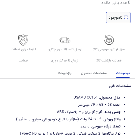
0
عدد باقی مانده
ناموجود
طبق قوانین مرجوعی کالا
ارسال تا حداکثر دو روز کاری
کالاها دارای ضمانت
ضمانت بازگشت کالا
ارسال تا حداکثر دو روز
ضمانت
توضیحات
مشخصات محصول
بازخوردها
مشخصات فنی
مدل محصول:
USAMS CC151
ابعاد:
68 × 68 × 79 میلی‌متر
جنس بدنه:
آلیاژ آلومینیوم + پلاستیک ABS
ولتاژ ورودی:
12 تا 24 ولت (سازگار با انواع خودروهای سواری و سنگین)
تعداد درگاه خروجی:
5 عدد
نوع درگاه‌ها:
2 سوکت فندکی، 2 پورت USB-A و 1 پورت Type-C PD