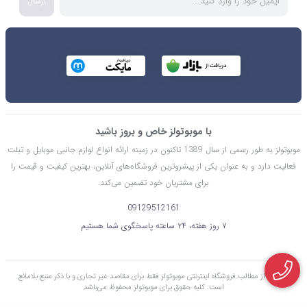
ارسال
با موبوتولز خاص و بروز باشید
موبوتولز به طور رسمی از سال 1389 تاکنون در زمینه ارائه انواع لوازم جانبی موبایل و تبلت
فعالیت دارد و به عنوان یکی از پیشروترین فروشگاه‌های آنلاین، بهترین کیفیت و قیمت را
برای مشتریان خود تضمین می‌کند.
09129512161
۷ روز هفته، ۲۴ ساعته پاسخگوی شما هستیم
استفاده از مطالب فروشگاه اینترنتی موبوتولز فقط برای مقاصد غیر تجاری و با ذکر منبع بلامانع
است. کليه حقوق برای موبوتولز محفوظ می‌باشد