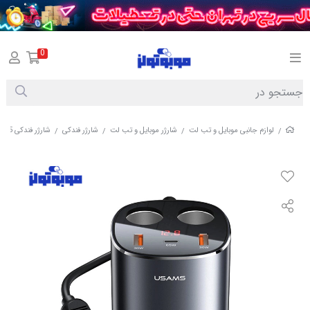
0
لوازم جانبی موبایل و تب لت
شارژر موبایل و تب لت
شارژر فندکی
شارژر فندکی 245 وات یوسمز مدل CC151
/
/
/
/