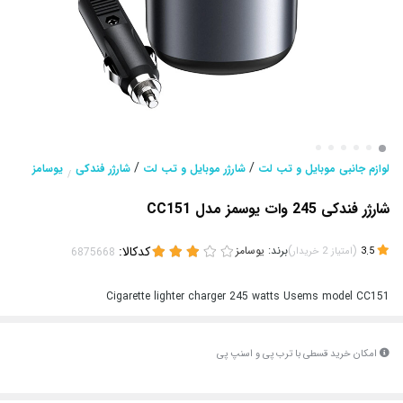
/
/
لوازم جانبی موبایل و تب لت
شارژر موبایل و تب لت
شارژر فندکی
یوسامز
/
شارژر فندکی 245 وات یوسمز مدل CC151
(
)
برند:
یوسامز
کدکالا:
3.5
امتیاز
2
خریدار
Cigarette lighter charger 245 watts Usems model CC151
امکان خرید قسطی با ترب پی و اسنپ پی