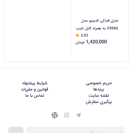
شارژر فندکی الدینیو مدل
C506Q به همراه کابل تایپ
2.53
سی (اصلی)
1,420,000
تومان
حریم خصوصی
شرايط پيشنهاد
برندها
قوانین و مقررات
نقشه سایت
تماس با ما
پیگیری سفارش