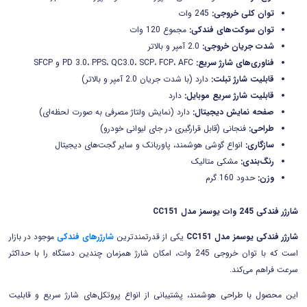
توان کلی خروجی:
245 وات
توان سوکت‌های فندکی:
مجموع 120 وات
شدت جریان خروجی:
2.0 آمپر و بالاتر
فناوری‌های شارژ سریع:
PD 3.0، PPS، QC3.0، SCP، FCP، AFC و SFCP
قابلیت شارژ تبلت:
دارد (با شدت جریان 2.0 آمپر و بالاتر)
قابلیت شارژ سریع موبایل:
دارد
صفحه نمایش دیجیتال:
دارد (نمایش ولتاژ مصرفی به صورت لحظه‌ای)
طراحی:
فنجانی (قابل قرارگیری در جای لیوانی خودرو)
سازگاری:
انواع گوشی هوشمند، پاوربانک و سایر گجت‌های دیجیتال
رنگ‌بندی:
مشکی متالیک
وزن:
حدود 160 گرم
شارژر فندکی 245 وات یوسمز مدل
CC151
شارژر فندکی یوسمز مدل
CC151
یکی از قدرتمندترین
شارژرهای فندکی
موجود در بازار
است که با توان خروجی 245 وات، امکان شارژ همزمان چندین دستگاه را با حداکثر
سرعت فراهم می‌کند.
این محصول با طراحی هوشمند، پشتیبانی از انواع پروتکل‌های شارژ سریع و قابلیت