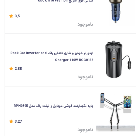
فندکی فوق سریع ROCK H16 Fashion
3.5
ناموجود
اینورتر خودرو و شارژر فندکی راک Rock Car Inverter and
Charger 110W RCC0158
2.88
ناموجود
پایه نگهدارنده گوشی موبایل و تبلت راک مدل RPH0895
3.27
ناموجود