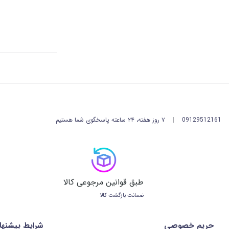
09129512161
|
۷ روز هفته، ۲۴ ساعته پاسخگوی شما هستیم
طبق قوانین مرجوعی کالا
ضمانت بازگشت کالا
حریم خصوصی
شرايط پيشنها