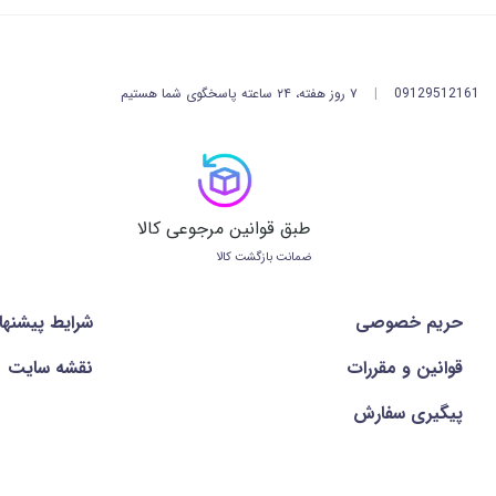
09129512161
|
۷ روز هفته، ۲۴ ساعته پاسخگوی شما هستیم
طبق قوانین مرجوعی کالا
ضمانت بازگشت کالا
حریم خصوصی
شرايط پيشنها
قوانین و مقررات
نقشه سایت
پیگیری سفارش