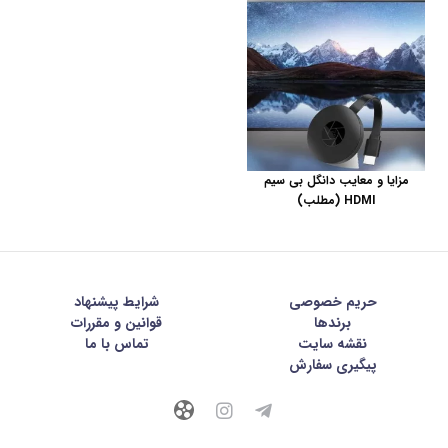
مزایا و معایب دانگل بی سیم
HDMI (مطلب)
حریم خصوصی
شرايط پيشنهاد
برندها
قوانین و مقررات
نقشه سایت
تماس با ما
پیگیری سفارش