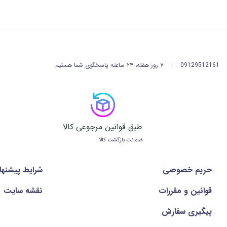
09129512161
|
۷ روز هفته، ۲۴ ساعته پاسخگوی شما هستیم
طبق قوانین مرجوعی کالا
ضمانت بازگشت کالا
حریم خصوصی
شرايط پيشنها
قوانین و مقررات
نقشه سایت
پیگیری سفارش