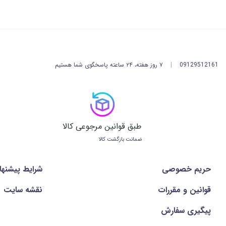
09129512161
|
۷ روز هفته، ۲۴ ساعته پاسخگوی شما هستیم
طبق قوانین مرجوعی کالا
ضمانت بازگشت کالا
حریم خصوصی
شرايط پيشنها
قوانین و مقررات
نقشه سایت
پیگیری سفارش