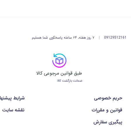
09129512161
|
۷ روز هفته، ۲۴ ساعته پاسخگوی شما هستیم
طبق قوانین مرجوعی کالا
ضمانت بازگشت کالا
حریم خصوصی
شرايط پيشنها
قوانین و مقررات
نقشه سایت
پیگیری سفارش