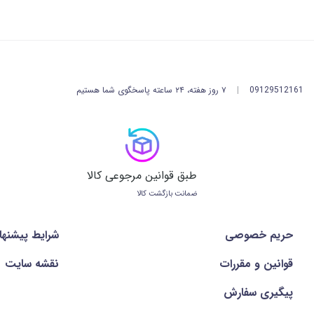
09129512161
|
۷ روز هفته، ۲۴ ساعته پاسخگوی شما هستیم
طبق قوانین مرجوعی کالا
ضمانت بازگشت کالا
حریم خصوصی
شرايط پيشنها
قوانین و مقررات
نقشه سایت
پیگیری سفارش